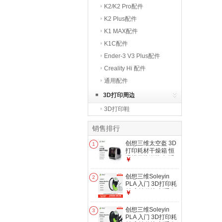
K2/K2 Pro配件
K2 Plus配件
K1 MAX配件
K1C配件
Ender-3 V3 Plus配件
Creality Hi 配件
通用配件
3D打印周边
3D打印鞋
销售排行
创想三维太空盔 3D
1
打印耗材干燥箱 恒
温烘干防潮防尘 适
￥
配 PLA ABS PETG
TPU PVA 耗材存储
创想三维Soleyin
2
干燥盒 Space Pi V2
PLA 入门 3D打印耗
Plus 大陆版
材 高性价比 新手友
￥
好 高速打印 安全环
保 净重1kg 【白
创想三维Soleyin
3
色】【PLA】1KG
PLA 入门 3D打印耗
含料盘