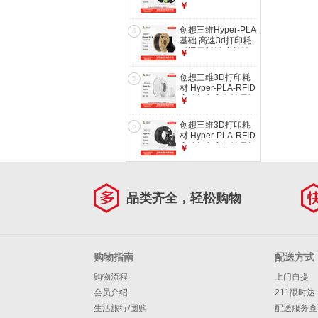
材 高性价比 新手友
￥
好 高速打印 安全环
保 净重1kg 【黑
创想三维Hyper-PLA
4
色】【PLA】1KG
基础 高速3d打印耗
含料盘
材通用材料 高韧性
￥
易打印 安全环保 净
重1kg 黑色【高速打
创想三维3D打印耗
5
印耗材】 含料盘
材 Hyper-PLA-RFID
高速打印高韧性易打
￥
印环保线材RFID智
能参数识别 净重1kg
创想三维3D打印耗
6
白色【Hyper-PLA-
材 Hyper-PLA-RFID
RFID】 【1KG】含
高速打印高韧性易打
￥
料盘
印环保线材RFID智
能参数识别 净重1kg
黑色【Hyper-PLA-
RFID】 【1KG】含
品类齐全，轻松购物
料盘
购物指南
配送方式
购物流程
上门自提
会员介绍
211限时达
生活旅行/团购
配送服务查