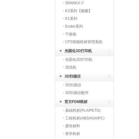
SPARKX i7
K2系列【旗舰】
K1系列
Ender系列
干燥箱
CFS智能耗材管理系统
光固化3D打印机
光固化3D打印机
清洗机
3D扫描仪
3D扫描仪
3D扫描仪配件
官方FDM耗材
基础耗材(PLA/PETG)
工程耗材(ABS/ASA/PC)
柔性材料
美学耗材